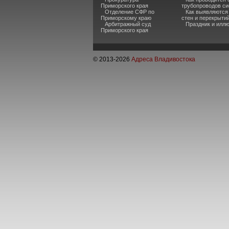
Приморского края
трубопроводов си
Отделение СФР по
Как выявляются
Приморскому краю
стен и перекрыти
Арбитражный суд
Праздник и илл
Приморского края
© 2013-
2026
Адреса Владивостока