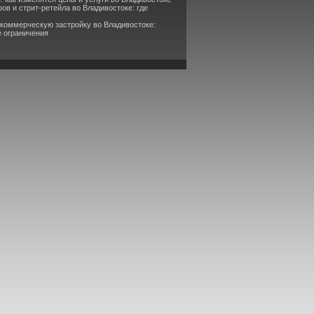
ов и стрит-ретейла во Владивостоке: где
 коммерческую застройку во Владивостоке:
е ограничения