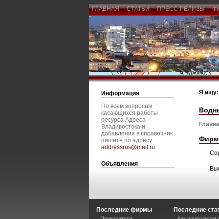
ГЛАВНАЯ
СТАТЬИ
ПРЕСС-РЕЛИЗЫ
Ф
Я ищу:
Информация
По всем вопросам
Водн
касающихся работы
ресурса Адреса
Главна
Владивостока и
добавления в справочник
Фирм
пишите по адресу
addressrus@mail.ru
.
Со
Объявления
Вы
Последние фирмы
Последние ста
Прокуратура
Как проводится