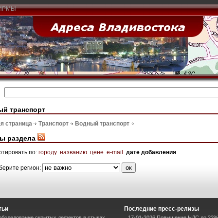
ИРМЫ
ый транспорт
я страница
Транспорт
Водный транспорт
ы раздела
ртировать по:
городу
названию
цене
e-mail
дате добавления
берите регион:
тьи
Последние пресс-релизы
 обследование скрытых дефектов в стыках
17-01-2026 Повышение НДС до 22%: