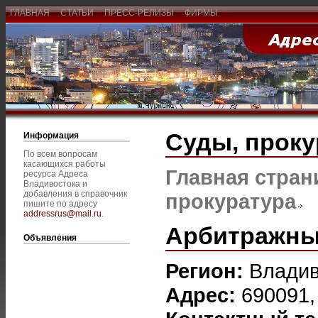
ГЛАВНАЯ
СТАТЬИ
ПРЕСС-РЕЛИЗЫ
ФИРМЫ
Суды, проку
Информация
По всем вопросам
касающихся работы
Главная стран
ресурса Адреса
Владивостока и
добавления в справочник
прокуратура
пишите по адресу
addressrus@mail.ru
.
Арбитражны
Объявления
Регион:
Владив
Адрес:
690091,