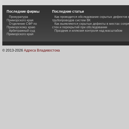
Последние фирмы
Последние статьи
Прокуратура
Как проводится обследование скрытых дефектов 
Приморского края
трубопроводов систем ВК
Отделение СФР по
Как выявляются скрытые дефекты в местах сопр
Приморскому краю
стен и перекрытий при обследовании
Арбитражный суд
Праздник и иллюзия контроля над масштабом
Приморского края
© 2013-
2026
Адреса Владивостока