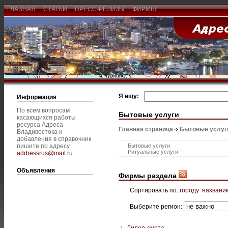
ГЛАВНАЯ
СТАТЬИ
ПРЕСС-РЕЛИЗЫ
ФИРМЫ
Я ищу:
Информация
По всем вопросам
Бытовые услуги
касающихся работы
ресурса Адреса
Главная страница
Бытовые услуг
Владивостока и
добавления в справочник
пишите по адресу
Бытовые услуги
Ритуальные услуги
addressrus@mail.ru
.
Объявления
Фирмы раздела
Сортировать по:
городу
названи
Выберите регион:
Лидер-смета
1.