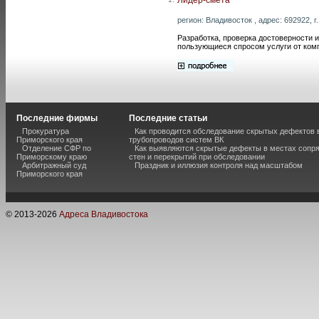
регион: Владивосток , адрес: 692922, г
Разработка, проверка достоверности 
пользующиеся спросом услуги от ком
Последние фирмы
Последние статьи
Прокуратура
Как проводится обследование скрытых дефектов 
Приморского края
трубопроводов систем ВК
Отделение СФР по
Как выявляются скрытые дефекты в местах сопр
Приморскому краю
стен и перекрытий при обследовании
Арбитражный суд
Праздник и иллюзия контроля над масштабом
Приморского края
© 2013-
2026
Адреса Владивостока