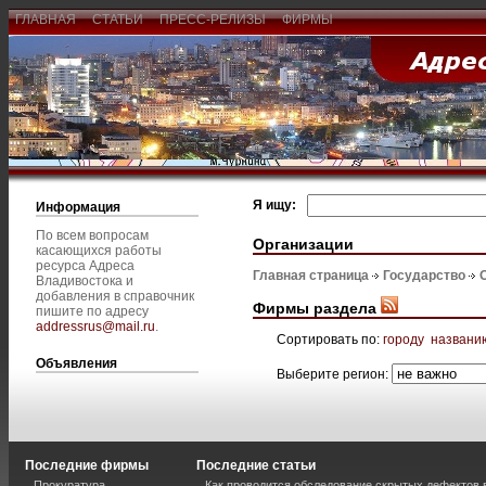
ГЛАВНАЯ
СТАТЬИ
ПРЕСС-РЕЛИЗЫ
ФИРМЫ
Я ищу:
Информация
По всем вопросам
Организации
касающихся работы
ресурса Адреса
Главная страница
Государство
Владивостока и
добавления в справочник
Фирмы раздела
пишите по адресу
addressrus@mail.ru
.
Сортировать по:
городу
названи
Объявления
Выберите регион:
Последние фирмы
Последние статьи
Прокуратура
Как проводится обследование скрытых дефектов 