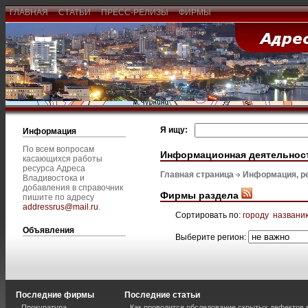
ГЛАВНАЯ
СТАТЬИ
ПРЕСС-РЕЛИЗЫ
ФИРМЫ
Я ищу:
Информация
По всем вопросам
Информационная деятельнос
касающихся работы
ресурса Адреса
Главная страница
Информация, р
Владивостока и
добавления в справочник
Фирмы раздела
пишите по адресу
addressrus@mail.ru
.
Сортировать по:
городу
названи
Объявления
Выберите регион:
Последние фирмы
Последние статьи
Прокуратура
Как проводится обследование скрытых дефектов 