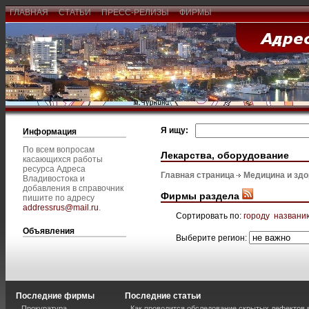
ГЛАВНАЯ
СТАТЬИ
ПРЕСС-РЕЛИЗЫ
ФИРМЫ
Я ищу:
Информация
По всем вопросам
Лекарства, оборудование
касающихся работы
ресурса Адреса
Главная страница
Медицина и зд
Владивостока и
добавления в справочник
Фирмы раздела
пишите по адресу
addressrus@mail.ru
.
Сортировать по:
городу
названи
Объявления
Выберите регион:
Последние фирмы
Последние статьи
Прокуратура
Как проводится обследование скрытых дефектов 