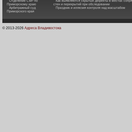
Отделение СФР по
Как выявляются скрытые дефекты в местах сопр
Приморскому краю
стен и перекрытий при обследовании
Арбитражный суд
Праздник и иллюзия контроля над масштабом
Приморского края
© 2013-
2026
Адреса Владивостока