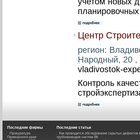
учетом новых д
планировочных
Центр Строит
5.
регион: Владиво
Народный, 20 , 
vladivostok-exp
Контроль качес
стройэкспертиз
Последние фирмы
Последние статьи
Прокуратура
Как проводится обследование скрытых дефектов 
Приморского края
трубопроводов систем ВК