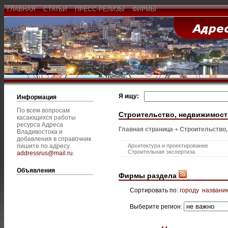
ГЛАВНАЯ
СТАТЬИ
ПРЕСС-РЕЛИЗЫ
ФИРМЫ
Я ищу:
Информация
По всем вопросам
Строительство, недвижимост
касающихся работы
ресурса Адреса
Главная страница
Строительство
Владивостока и
добавления в справочник
пишите по адресу
Архитектура и проектирование
Строительная экспертиза
addressrus@mail.ru
.
Объявления
Фирмы раздела
Сортировать по:
городу
названи
Выберите регион: