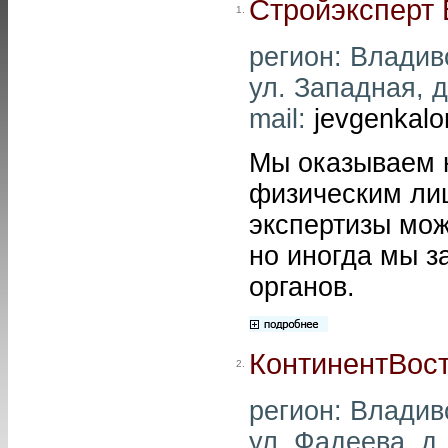
Стройэксперт 
1.
регион: Владиво
ул. Западная, д
mail:
jevgenkalo
Мы оказываем н
физическим лиц
экспертизы мож
но иногда мы 
органов.
КонтинентВос
2.
регион: Владиво
ул. Фадеева, д.