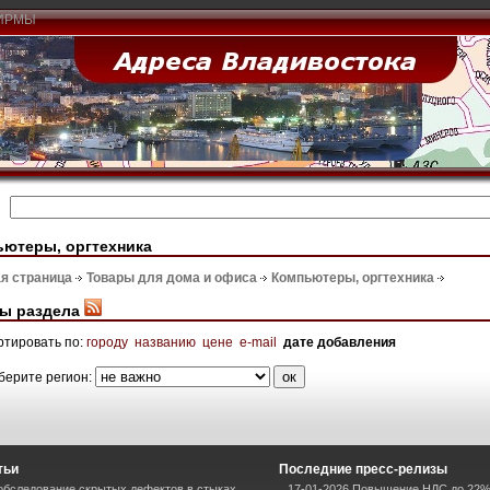
ИРМЫ
ютеры, оргтехника
я страница
Товары для дома и офиса
Компьютеры, оргтехника
ы раздела
ртировать по:
городу
названию
цене
e-mail
дате добавления
берите регион:
тьи
Последние пресс-релизы
 обследование скрытых дефектов в стыках
17-01-2026 Повышение НДС до 22%: