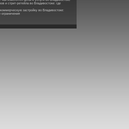
ов и стрит-ретейла во Владивостоке: где
 коммерческую застройку во Владивостоке:
е ограничения