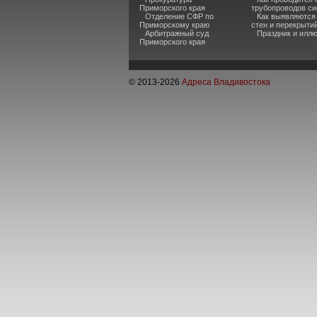
Приморского края
трубопроводов си
Отделение СФР по
Как выявляются
Приморскому краю
стен и перекрыти
Арбитражный суд
Праздник и илл
Приморского края
© 2013-
2026
Адреса Владивостока