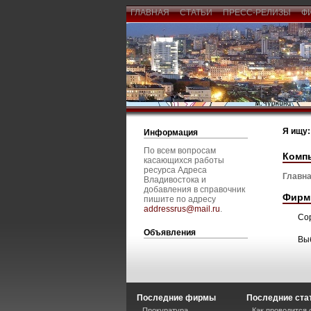
ГЛАВНАЯ
СТАТЬИ
ПРЕСС-РЕЛИЗЫ
Ф
Я ищу:
Информация
По всем вопросам
Компь
касающихся работы
ресурса Адреса
Главна
Владивостока и
добавления в справочник
Фирм
пишите по адресу
addressrus@mail.ru
.
Со
Объявления
Вы
Последние фирмы
Последние ста
Прокуратура
Как проводится