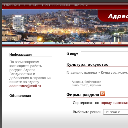
ГЛАВНАЯ
СТАТЬИ
ПРЕСС-РЕЛИЗЫ
ФИРМЫ
Я ищу:
Информация
По всем вопросам
Культура, искусство
касающихся работы
ресурса Адреса
Главная страница
Культура, иску
Владивостока и
добавления в справочник
пишите по адресу
Архивы, библиотеки
Кино, театр, музыка
addressrus@mail.ru
.
Фирмы раздела
Объявления
Сортировать по:
городу
названи
Выберите регион: