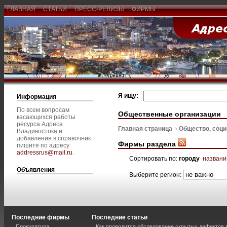
ГЛАВНАЯ
СТАТЬИ
ПРЕСС-РЕЛИЗЫ
ФИРМЫ
Я ищу:
Информация
По всем вопросам
Общественные организации
касающихся работы
ресурса Адреса
Главная страница
Общество, соц
Владивостока и
добавления в справочник
Фирмы раздела
пишите по адресу
addressrus@mail.ru
.
Сортировать по:
городу
назван
Объявления
Выберите регион:
Последние фирмы
Последние статьи
Прокуратура
Как проводится обследование скрытых дефектов 