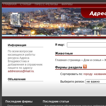
ГЛАВНАЯ
СТАТЬИ
ПРЕСС-РЕЛИЗЫ
ФИРМЫ
Я ищу:
Информация
По всем вопросам
Животные
касающихся работы
ресурса Адреса
Главная страница
Дом и семья
Владивостока и
добавления в справочник
Фирмы раздела
пишите по адресу
addressrus@mail.ru
.
Сортировать по:
городу
названи
Объявления
Выберите регион:
Последние фирмы
Последние статьи
Прокуратура
Как проводится обследование скрытых дефектов 