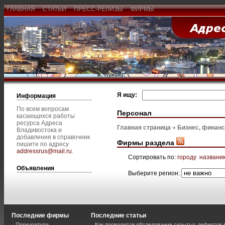
ГЛАВНАЯ
СТАТЬИ
ПРЕСС-РЕЛИЗЫ
ФИРМЫ
Я ищу:
Информация
По всем вопросам
Персонал
касающихся работы
ресурса Адреса
Главная страница
Бизнес, финан
Владивостока и
добавления в справочник
Фирмы раздела
пишите по адресу
addressrus@mail.ru
.
Сортировать по:
городу
названи
Объявления
Выберите регион:
Последние фирмы
Последние статьи
Прокуратура
Как проводится обследование скрытых дефектов 