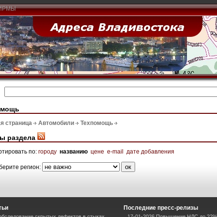
ИРМЫ
омощь
я страница
Автомобили
Техпомощь
ы раздела
ртировать по:
городу
названию
цене
e-mail
дате добавления
берите регион:
тьи
Последние пресс-релизы
 обследование скрытых дефектов в стыках
17-01-2026 Повышение НДС до 22%: