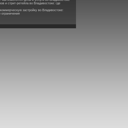
ов и стрит-ретейла во Владивостоке: где
 коммерческую застройку во Владивостоке:
е ограничения