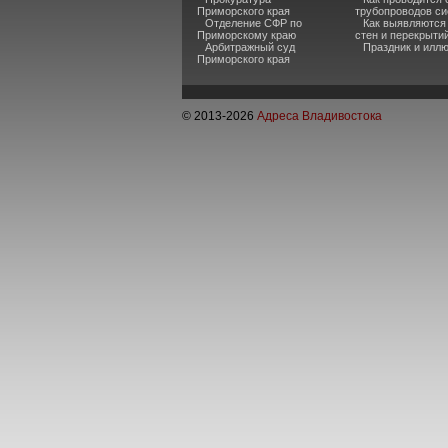
Приморского края
трубопроводов си
Отделение СФР по
Как выявляются
Приморскому краю
стен и перекрыти
Арбитражный суд
Праздник и илл
Приморского края
© 2013-
2026
Адреса Владивостока