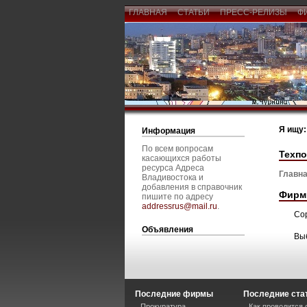
ГЛАВНАЯ
СТАТЬИ
ПРЕСС-РЕЛИЗЫ
Ф
Я ищу:
Информация
По всем вопросам
Техп
касающихся работы
ресурса Адреса
Главна
Владивостока и
добавления в справочник
Фирм
пишите по адресу
addressrus@mail.ru
.
Со
Объявления
Вы
Последние фирмы
Последние ста
Прокуратура
Как проводится